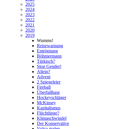
2025
2024
2023
2022
2021
2020
2019
Wumms!
Reisewarnung
Enteignung
Böhmermann
Türkisch?
Stop Gender!
Allein?
Advent
2 Spiegeleier
Fireball
Überfallhase
Hockeyschläger
McKinsey
Kapitalismus
Flüchtlinge?
Klimaschwindel
Der Konservative
Vulva malen