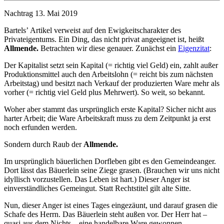
Nachtrag 13. Mai 2019
Bartelsʼ Artikel verweist auf den Ewigkeitscharakter des
Privateigentums. Ein Ding, das nicht privat angeeignet ist, heißt
Allmende.
Betrachten wir diese genauer. Zunächst ein
Eigenzitat
:
Der Kapitalist setzt sein Kapital (= richtig viel Geld) ein, zahlt außer
Produktionsmittel auch den Arbeitslohn (= reicht bis zum nächsten
Arbeitstag) und besitzt nach Verkauf der produzierten Ware mehr als
vorher (= richtig viel Geld plus Mehrwert). So weit, so bekannt.
Woher aber stammt das ursprünglich erste Kapital? Sicher nicht aus
harter Arbeit; die Ware Arbeitskraft muss zu dem Zeitpunkt ja erst
noch erfunden werden.
Sondern durch Raub der
Allmende.
Im ursprünglich bäuerlichen Dorfleben gibt es den Gemeindeanger.
Dort lässt das Bäuerlein seine Ziege grasen. (Brauchen wir uns nicht
idyllisch vorzustellen. Das Leben ist hart.) Dieser Anger ist
einverständliches Gemeingut. Statt Rechtstitel gilt alte Sitte.
Nun, dieser Anger ist eines Tages eingezäunt, und darauf grasen die
Schafe des Herrn. Das Bäuerlein steht außen vor. Der Herr hat –
quasi aus dem Nichts – eine handelbare Ware gewonnen.