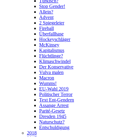
Türkisch?
Stop Gender!
Allein?
Advent
2 Spiegeleier
Fireball
Überfallhase
Hockeyschläger
McKinsey
Kapitalismus
Flüchtlinge?
Klimaschwindel
Der Konservative
Vulva malen
Macron
Wumms!
EU-Wahl 2019
Politischer Terror
Text Ent-Gendern
Assange Arrest
Parité-Gesetz
Dresden 1945
Naturschutz?
Entschuldigung
2018