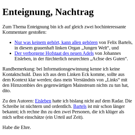
Enteignung, Nachtrag
Zum Thema Enteignung bin ich auf gleich zwei hochinteressante
Kommentare gestoßen:
Nur was keinem gehört, kann allen gehören
von Felix Bartels,
in diesem grauenhaft linken Organ „Jungen Welt“, und
Der verborgene Hofstaat des neuen Adels
von Johannes
Eisleben, in der fürchterlich neurechten „Achse des Guten“.
Randbemerkung: bei Informationsgewinnung kenne ich keine
Kontaktschuld. Dass ich aus dem Linken Eck komme, sollte aus
dem Kontext klar werden; dass mein Verständnis von „Links“ mit
den Hirnzombies des gegenwärtigen Mainstream nichts zu tun hat,
dito.
Zu den Autoren:
Eisleben
hatte ich bislang nicht auf dem Radar. Die
Schreibe ist nüchtern und ordentlich.
Bartels
ist mir schon länger
bekannt; ich rechne ihn zu den zwei Personen, die ich klüger als
mich selbst einschätze (ein Urteil auf Zeit).
Habe die Ehre.