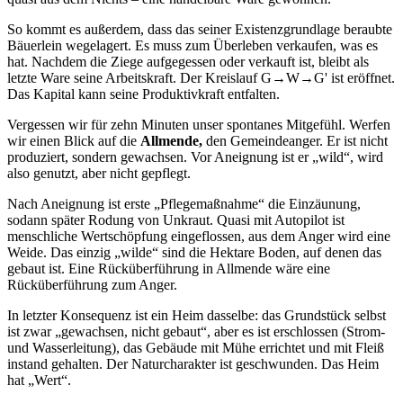
So kommt es außerdem, dass das seiner Existenzgrundlage beraubte
Bäuerlein wegelagert. Es muss zum Überleben verkaufen, was es
hat. Nachdem die Ziege aufgegessen oder verkauft ist, bleibt als
letzte Ware seine Arbeitskraft. Der Kreislauf G→W→G' ist eröffnet.
Das Kapital kann seine Produktivkraft entfalten.
Vergessen wir für zehn Minuten unser spontanes Mitgefühl. Werfen
wir einen Blick auf die
Allmende,
den Gemeindeanger. Er ist nicht
produziert, sondern gewachsen. Vor Aneignung ist er „wild“, wird
also genutzt, aber nicht gepflegt.
Nach Aneignung ist erste „Pflegemaßnahme“ die Einzäunung,
sodann später Rodung von Unkraut. Quasi mit Autopilot ist
menschliche Wertschöpfung eingeflossen, aus dem Anger wird eine
Weide. Das einzig „wilde“ sind die Hektare Boden, auf denen das
gebaut ist. Eine Rücküberführung in Allmende wäre eine
Rücküberführung zum Anger.
In letzter Konsequenz ist ein Heim dasselbe: das Grundstück selbst
ist zwar „gewachsen, nicht gebaut“, aber es ist erschlossen (Strom-
und Wasserleitung), das Gebäude mit Mühe errichtet und mit Fleiß
instand gehalten. Der Naturcharakter ist geschwunden. Das Heim
hat „Wert“.