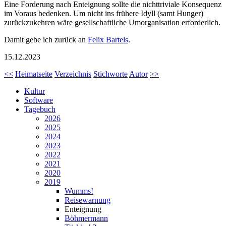
Eine Forderung nach Enteignung sollte die nichttriviale Konsequenz
im Voraus bedenken. Um nicht ins frühere Idyll (samt Hunger)
zurückzukehren wäre gesellschaftliche Umorganisation erforderlich.
Damit gebe ich zurück an
Felix Bartels
.
15.12.2023
<<
Heimatseite
Verzeichnis
Stichworte
Autor
>>
Kultur
Software
Tagebuch
2026
2025
2024
2023
2022
2021
2020
2019
Wumms!
Reisewarnung
Enteignung
Böhmermann