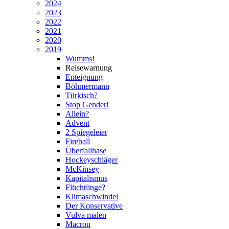
2024
2023
2022
2021
2020
2019
Wumms!
Reisewarnung
Enteignung
Böhmermann
Türkisch?
Stop Gender!
Allein?
Advent
2 Spiegeleier
Fireball
Überfallhase
Hockeyschläger
McKinsey
Kapitalismus
Flüchtlinge?
Klimaschwindel
Der Konservative
Vulva malen
Macron