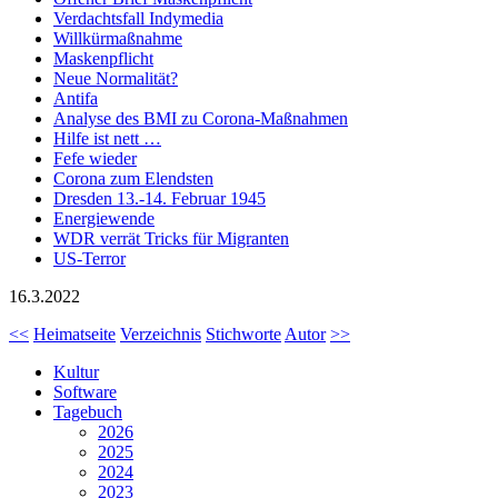
Verdachtsfall Indymedia
Willkürmaßnahme
Maskenpflicht
Neue Normalität?
Antifa
Analyse des BMI zu Corona-Maßnahmen
Hilfe ist nett …
Fefe wieder
Corona zum Elendsten
Dresden 13.-14. Februar 1945
Energiewende
WDR verrät Tricks für Migranten
US-Terror
16.3.2022
<<
Heimatseite
Verzeichnis
Stichworte
Autor
>>
Kultur
Software
Tagebuch
2026
2025
2024
2023