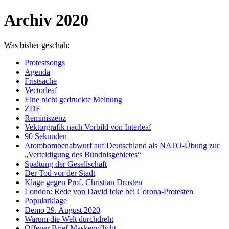
Archiv 2020
Was bisher geschah:
Protestsongs
Agenda
Fristsache
Vectorleaf
Eine nicht gedruckte Meinung
ZDF
Reminiszenz
Vektorgrafik nach Vorbild von Interleaf
90 Sekunden
Atombombenabwurf auf Deutschland als NATO-Übung zur
„Verteidigung des Bündnisgebietes“
Spaltung der Gesellschaft
Der Tod vor der Stadt
Klage gegen Prof. Christian Drosten
London: Rede von David Icke bei Corona-Protesten
Popularklage
Demo 29. August 2020
Warum die Welt durchdreht
Offener Brief Maskenpflicht