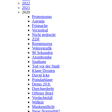
2022
2021
2020
Protestsongs
Agenda
Fristsache
Vectorleaf
Nicht gedruckt
ZDF
Reminiszenz
Vektorgrafik
90 Sekunden
Atombombe
Spaltung
Tod vor der Stadt
Klage Drosten
David Icke
Popularklage
Demo 29.8.
Durchgedreht
Offener Brief
Verdachtsfall
Willkür
Maskenpflicht
Neue Normalität?