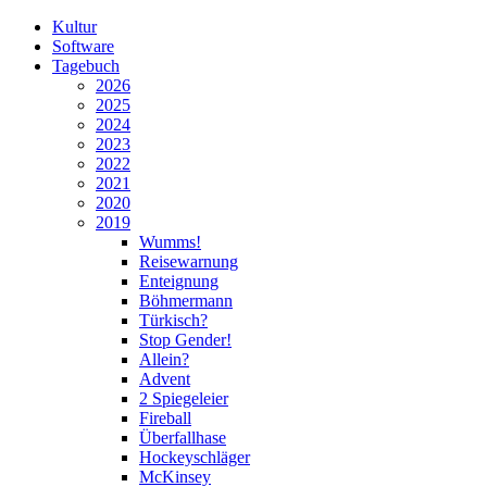
Kultur
Software
Tagebuch
2026
2025
2024
2023
2022
2021
2020
2019
Wumms!
Reisewarnung
Enteignung
Böhmermann
Türkisch?
Stop Gender!
Allein?
Advent
2 Spiegeleier
Fireball
Überfallhase
Hockeyschläger
McKinsey