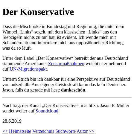
Der Konservative
Dass die Mischpoke in Bundestag und Regierung, die unter dem
Wimpel „Links“ segelt, mit dem klassischen „Links“ aus den
Siebzigern nichts zu tun hat, ist evident. Ich wende mich mit
Schaudern ab und informiere mich aus oppositioneller Richtung,
was da so läuft.
Unter dem Label „Der Konservative“ betreibt der aus Deutschland
stammende Amerikaner
Zensurmaßnahmen
weicht er zunehmend
auf
UN-Migrationspakt
.
Unterm Strich bin ich dankbar für eine Perspektive auf Deutschland
von außerhalb. Aus eigener Geisteskraft kann das kein Deutscher.
Jason, falls du gerade mit liest:
dankeschön.
Nachtrag, der Kanal „Der Konservative“ macht zu. Jason F. Muller
sendet weiter auf
Soundcloud
.
28.6.2019
<<
Heimatseite
Verzeichnis
Stichworte
Autor
>>