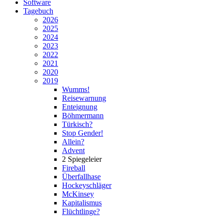
Software
Tagebuch
2026
2025
2024
2023
2022
2021
2020
2019
Wumms!
Reisewarnung
Enteignung
Böhmermann
Türkisch?
Stop Gender!
Allein?
Advent
2 Spiegeleier
Fireball
Überfallhase
Hockeyschläger
McKinsey
Kapitalismus
Flüchtlinge?