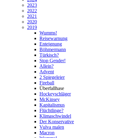
2023
2022
2021
2020
2019
Wumms!
Reisewarnung
Enteignung
Böhmermann
Türkisch?
Stop Gender!
Allein?
Advent
2 Spiegeleier
Fireball
Überfallhase
Hockeyschläger
McKinsey
Kapitalismus
Flüchtlinge?
Klimaschwindel
Der Konservative
Vulva malen
Macron