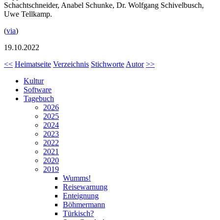
Schachtschneider, Anabel Schunke, Dr. Wolfgang Schivelbusch,
Uwe Tellkamp.
(
via
)
19.10.2022
<<
Heimatseite
Verzeichnis
Stichworte
Autor
>>
Kultur
Software
Tagebuch
2026
2025
2024
2023
2022
2021
2020
2019
Wumms!
Reisewarnung
Enteignung
Böhmermann
Türkisch?