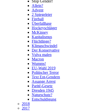
Stop Gender!
Allein?
Advent
2 Spiegeleier
Fireball
Überfallhase
Hockeyschläger
McKinsey
Kapitalismus
Flüchtlinge?
Klimaschwindel
Der Konservative
Vulva malen
Macron
Wumms!
EU-Wahl 2019
Politischer Terror
Text Ent-Gendern
Assange Arrest
Parité-Gesetz
Dresden 1945
Naturschutz?
Entschuldigung
2018
2017