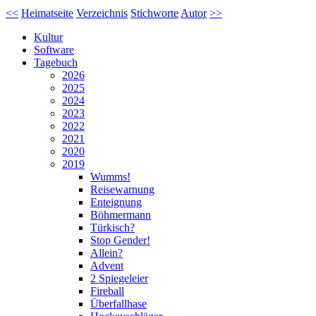
<<
Heimatseite
Verzeichnis
Stichworte
Autor
>>
Kultur
Software
Tagebuch
2026
2025
2024
2023
2022
2021
2020
2019
Wumms!
Reisewarnung
Enteignung
Böhmermann
Türkisch?
Stop Gender!
Allein?
Advent
2 Spiegeleier
Fireball
Überfallhase