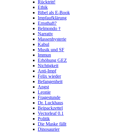
Rücktritt!
Ethik
Bibel als E-Book
Impfaufklärung
Ernsthaft?
Belmondo †
Narrativ
Massenhysterie
Kabul
Musik und SF
Immun
Erhöhung GEZ
Nichtigkeit
Anti-Impf
Felix wieder
Befangenheit
Angst
Leonie
Fragestunde
Dr. Luckhaus
Beipackzettel
Vectorleaf 0.1
Politik
Die Maske fällt
Dinosaurier