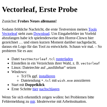
Vectorleaf, Erste Probe
Zunächst:
Frohes Neues allemann!
Sodann fröhliche Nachricht, die erste Testversion meines
Tools
Vectorleaf
steht zum
Download
. Um Eingabefehler im Vorfeld
abzufangen habe ich spielenderweise den Horror-Clown hier
gezeichnet … und einen kurzen Moment darüber nachgedacht,
daraus ein Logo für das Tool zu entwickeln. Schaun wir mal. – So
probieren Sie es aus:
Datei
runterladen
testVectorleaf.tcl
Einstellen in ein Verzeichnis ihrer Wahl, z. B.
vectorleaf
Linux: Dateirechte auf „ausführbar“ setzen
Windows:
Tcl/Tk ggf.
installieren
Dateiendung
mit
assoziieren
*.tcl
wish.exe
Start mit
Doppelklick
Erste Schritte
hier
nachschlagen
Wenn Sie sich erkenntlich zeigen wollen: bei Problemen bitte
Fehlermeldung zu
mir
. Idealerweise mit Arbeitssituation.