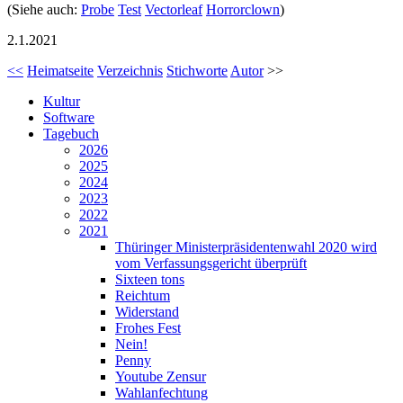
(Siehe auch:
Probe
Test
Vectorleaf
Horrorclown
)
2.1.2021
<<
Heimatseite
Verzeichnis
Stichworte
Autor
>>
Kultur
Software
Tagebuch
2026
2025
2024
2023
2022
2021
Thüringer Ministerpräsidentenwahl 2020 wird
vom Verfassungsgericht überprüft
Sixteen tons
Reichtum
Widerstand
Frohes Fest
Nein!
Penny
Youtube Zensur
Wahlanfechtung