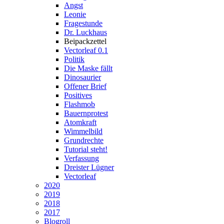
Angst
Leonie
Fragestunde
Dr. Luckhaus
Beipackzettel
Vectorleaf 0.1
Politik
Die Maske fällt
Dinosaurier
Offener Brief
Positives
Flashmob
Bauernprotest
Atomkraft
Wimmelbild
Grundrechte
Tutorial steht!
Verfassung
Dreister Lügner
Vectorleaf
2020
2019
2018
2017
Blogroll