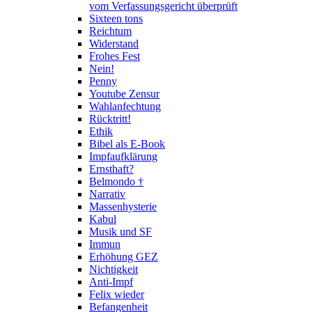
vom Verfassungsgericht überprüft
Sixteen tons
Reichtum
Widerstand
Frohes Fest
Nein!
Penny
Youtube Zensur
Wahlanfechtung
Rücktritt!
Ethik
Bibel als E-Book
Impfaufklärung
Ernsthaft?
Belmondo †
Narrativ
Massenhysterie
Kabul
Musik und SF
Immun
Erhöhung GEZ
Nichtigkeit
Anti-Impf
Felix wieder
Befangenheit