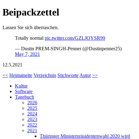
Beipackzettel
Lassen Sie sich überraschen.
Totally normal
pic.twitter.com/GZLJOYSR99
— Dustin PREM-SINGH-Penner (@Dustinpenner25)
May 7, 2021
12.5.2021
<<
Heimatseite
Verzeichnis
Stichworte
Autor
>>
Kultur
Software
Tagebuch
2026
2025
2024
2023
2022
2021
Thüringer Ministerpräsidentenwahl 2020 wird