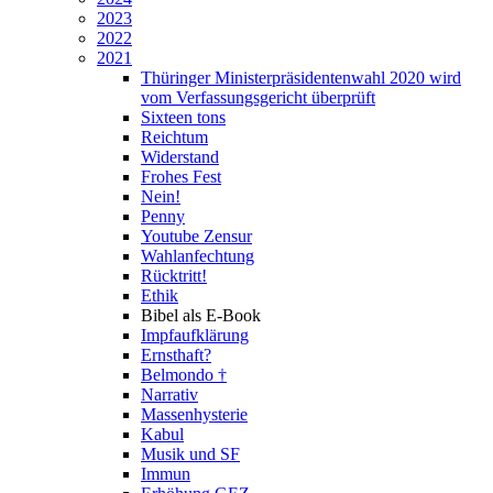
2023
2022
2021
Thüringer Ministerpräsidentenwahl 2020 wird
vom Verfassungsgericht überprüft
Sixteen tons
Reichtum
Widerstand
Frohes Fest
Nein!
Penny
Youtube Zensur
Wahlanfechtung
Rücktritt!
Ethik
Bibel als E-Book
Impfaufklärung
Ernsthaft?
Belmondo †
Narrativ
Massenhysterie
Kabul
Musik und SF
Immun