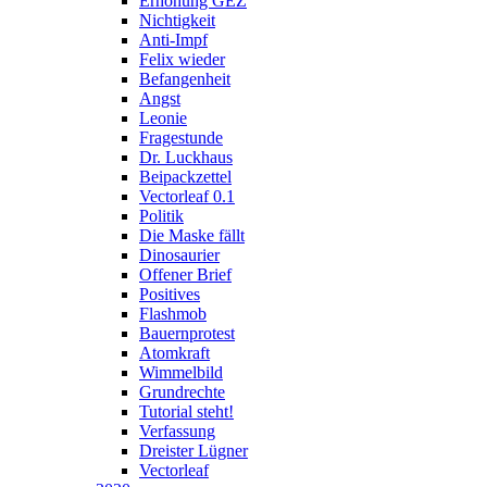
Erhöhung GEZ
Nichtigkeit
Anti-Impf
Felix wieder
Befangenheit
Angst
Leonie
Fragestunde
Dr. Luckhaus
Beipackzettel
Vectorleaf 0.1
Politik
Die Maske fällt
Dinosaurier
Offener Brief
Positives
Flashmob
Bauernprotest
Atomkraft
Wimmelbild
Grundrechte
Tutorial steht!
Verfassung
Dreister Lügner
Vectorleaf