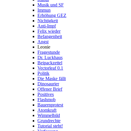
Musik und SF
Immun
Erhöhung GEZ
Nichtigkeit
Anti-Impf
Felix wieder
Befangenheit
Angst
Leonie
Fragestunde
Dr. Luckhaus
Beipackzettel
Vectorleaf 0.1
Politik
Die Maske fällt
Dinosaurier
Offener Brief
Positives
Flashmob
Bauernprotest
Atomkraft
Wimmelbild
Grundrechte
Tutorial steht!