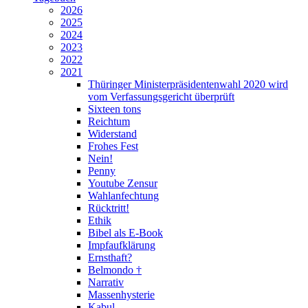
2026
2025
2024
2023
2022
2021
Thüringer Ministerpräsidentenwahl 2020 wird
vom Verfassungsgericht überprüft
Sixteen tons
Reichtum
Widerstand
Frohes Fest
Nein!
Penny
Youtube Zensur
Wahlanfechtung
Rücktritt!
Ethik
Bibel als E-Book
Impfaufklärung
Ernsthaft?
Belmondo †
Narrativ
Massenhysterie
Kabul