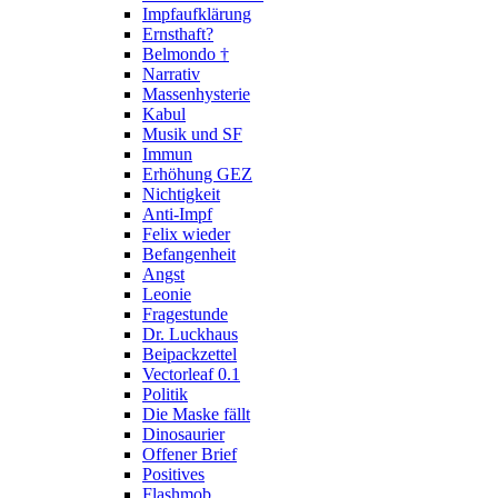
Impfaufklärung
Ernsthaft?
Belmondo †
Narrativ
Massenhysterie
Kabul
Musik und SF
Immun
Erhöhung GEZ
Nichtigkeit
Anti-Impf
Felix wieder
Befangenheit
Angst
Leonie
Fragestunde
Dr. Luckhaus
Beipackzettel
Vectorleaf 0.1
Politik
Die Maske fällt
Dinosaurier
Offener Brief
Positives
Flashmob