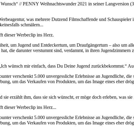
r Wunsch“ // PENNY Weihnachtswunder 2021 in seiner Langversion (3,5
en Werbeagentur, was mehrere Dutzend Filmschaffende und Schauspiel
einesfalls schmälern...
t dieser Werbeclip ins Herz.
iheit, um Jugend und Entdeckertum, um Draufgängertum – also um all
pt hat, die darunter verstummt sind, verdammt, in ihren Jugendzimmern
„Ich wünsch mir einfach, dass Du Deine Jugend zurückbekommst.“ Auc
unter verschenkt 5.000 unvergessliche Erlebnisse an Jugendliche, die
Werbung, um das Verkaufen von Produkten, um das Image eines eher drög
sie erzählt ihm, dass sie sich wünscht, er möge doch erleben, was sie i
t dieser Werbeclip ins Herz...
unter verschenkt 5.000 unvergessliche Erlebnisse an Jugendliche, die
Werbung, um das Verkaufen von Produkten, um das Image eines eher drög