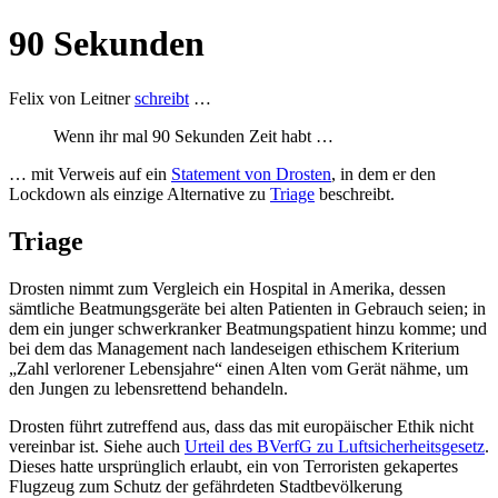
90 Sekunden
Felix von Leitner
schreibt
…
Wenn ihr mal 90 Sekunden Zeit habt …
… mit Verweis auf ein
Statement von Drosten
, in dem er den
Lockdown als einzige Alternative zu
Triage
beschreibt.
Triage
Drosten nimmt zum Vergleich ein Hospital in Amerika, dessen
sämtliche Beatmungsgeräte bei alten Patienten in Gebrauch seien; in
dem ein junger schwerkranker Beatmungspatient hinzu komme; und
bei dem das Management nach landeseigen ethischem Kriterium
„Zahl verlorener Lebensjahre“ einen Alten vom Gerät nähme, um
den Jungen zu lebensrettend behandeln.
Drosten führt zutreffend aus, dass das mit europäischer Ethik nicht
vereinbar ist. Siehe auch
Urteil des BVerfG zu Luftsicherheitsgesetz
.
Dieses hatte ursprünglich erlaubt, ein von Terroristen gekapertes
Flugzeug zum Schutz der gefährdeten Stadtbevölkerung