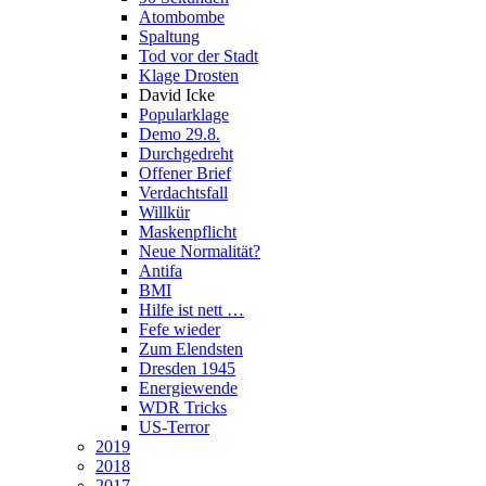
Atombombe
Spaltung
Tod vor der Stadt
Klage Drosten
David Icke
Popularklage
Demo 29.8.
Durchgedreht
Offener Brief
Verdachtsfall
Willkür
Maskenpflicht
Neue Normalität?
Antifa
BMI
Hilfe ist nett …
Fefe wieder
Zum Elendsten
Dresden 1945
Energiewende
WDR Tricks
US-Terror
2019
2018
2017