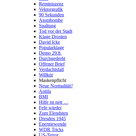
Reminiszenz
Vektorgrafik
90 Sekunden
Atombombe
Spaltung
Tod vor der Stadt
Klage Drosten
David Icke
Popularklage
Demo 29.8.
Durchgedreht
Offener Brief
Verdachtsfall
Willkür
Maskenpflicht
Neue Normalität?
Antifa
BMI
Hilfe ist nett …
Fefe wieder
Zum Elendsten
Dresden 1945
Energiewende
WDR Tricks
US-Terror