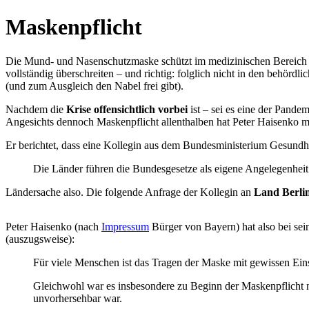
Maskenpflicht
Die Mund- und Nasenschutzmaske schützt im medizinischen Bereich v
vollständig überschreiten – und richtig: folglich nicht in den behörd
(und zum Ausgleich den Nabel frei gibt).
Nachdem die
Krise offensichtlich vorbei
ist – sei es eine der Pande
Angesichts dennoch Maskenpflicht allenthalben hat Peter Haisenko 
Er berichtet, dass eine Kollegin aus dem Bundesministerium Gesundhei
Die Länder führen die Bundesgesetze als eigene Angelegenheit 
Ländersache also. Die folgende Anfrage der Kollegin an
Land Berli
Peter Haisenko (nach
Impressum
Bürger von Bayern) hat also bei sei
(auszugsweise):
Für viele Menschen ist das Tragen der Maske mit gewissen Ein
Gleichwohl war es insbesondere zu Beginn der Maskenpflicht ni
unvorhersehbar war.