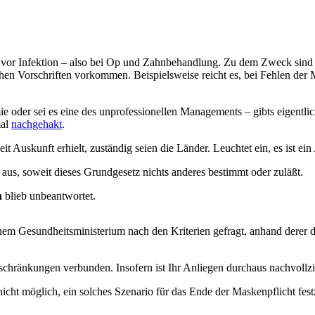
or Infektion – also bei Op und Zahnbehandlung. Zu dem Zweck sind zu
lichen Vorschriften vorkommen. Beispielsweise reicht es, bei Fehlen der
mie oder sei es eine des unprofessionellen Managements – gibts eigentl
mal
nachgehakt
.
t Auskunft erhielt, zuständig seien die Länder. Leuchtet ein, es ist 
aus, soweit dieses Grundgesetz nichts anderes bestimmt oder zuläßt.
n
blieb unbeantwortet.
nem Gesundheitsministerium nach den Kriterien gefragt, anhand derer d
schränkungen verbunden. Insofern ist Ihr Anliegen durchaus nachvollzi
cht möglich, ein solches Szenario für das Ende der Maskenpflicht fes