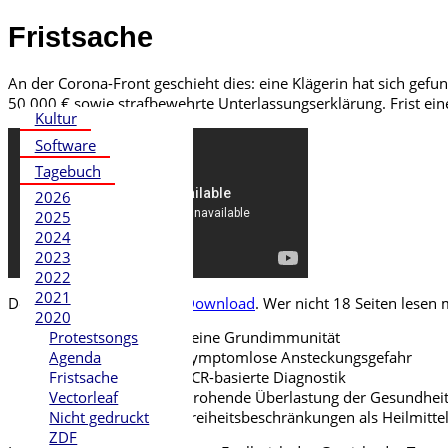
Fristsache
An der Corona-Front geschieht dies: eine Klägerin hat sich ge
50.000 € sowie strafbewehrte Unterlassungserklärung.
Frist ei
Kultur
Software
Tagebuch
2026
2025
2024
2023
2022
2021
Der Schriftsatz steht zum
Download
. Wer nicht 18 Seiten lesen
2020
Protestsongs
Falschbehauptung: Keine Grundimmunität
Agenda
Falschbehauptung: Symptomlose Ansteckungsgefahr
Fristsache
Falschbehauptung: PCR-basierte Diagnostik
Vectorleaf
Falschbehauptung: Drohende Überlastung der Gesundhei
Nicht gedruckt
Falschbehauptung: Freiheitsbeschränkungen als Heilmitte
ZDF