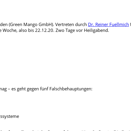
funden (Green Mango GmbH). Vertreten durch
Dr. Reiner Fuellmich
ne Woche, also bis 22.12.20. Zwo Tage vor Heiligabend.
 mag – es geht gegen fünf Falschbehauptungen:
tssysteme
l