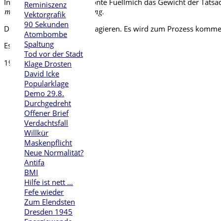
In früheren Interviews betonte Fuellmich das Gewicht der Tatsac
Reminiszenz
mich bisher zur Verzweiflung.
Vektorgrafik
90 Sekunden
Drosten wird wohl nicht reagieren. Es wird zum Prozess komme
Atombombe
Spaltung
Es geht voran.
Tod vor der Stadt
19.12.2020
Klage Drosten
David Icke
Popularklage
Demo 29.8.
Durchgedreht
Offener Brief
Verdachtsfall
Willkür
Maskenpflicht
Neue Normalität?
Antifa
BMI
Hilfe ist nett …
Fefe wieder
Zum Elendsten
Dresden 1945