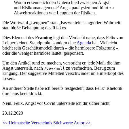
Woran erkenne ich den Unterschied zwischen Angst
und Risikomanagement? Angst paralysiert und führt zu
Abwehrreaktionen wie Leugnen der Risiken.
Die Wortwahl „Leugnen“ statt „Bezweifeln“ suggeriert Wahrheit
statt bloße Behauptung des Risikos.
Dies Element des
Framing
legt den Verdacht nahe, dass Felix von
Leitner keinen Standpunkt, sondern eine
Agenda
hat. Vielleicht
bricht sein Geschäftsmodell durch – die harmlosere Folgerung –,
oder die weniger harmlose lautet: gesponsert.
Um den Artikel rund zu machen, verspricht er, jede Mail, die ihm
Angst unterstellt, nach
zu verfrachten. Bezug zum
/dev/null
Eingang. Der suggestive Mittelteil verschwindet im Hinterkopf des
Lesers.
An anderer Stelle habe ich bereits festgestellt, dass Felixʼ Rhetorik
durchaus beeindruckt.
Nein, Felix, Angst vor Covid unterstelle ich dir sicher nicht.
23.12.2020
<<
Heimatseite
Verzeichnis
Stichworte
Autor
>>