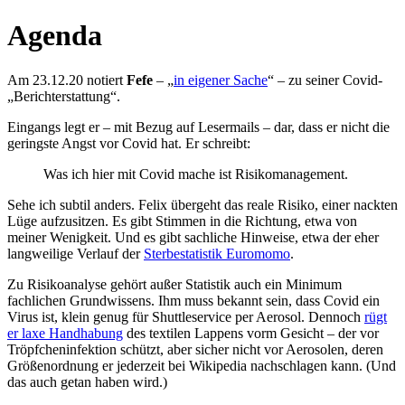
Agenda
Am 23.12.20 notiert
Fefe
– „
in eigener Sache
“ – zu seiner Covid-
„Berichterstattung“.
Eingangs legt er – mit Bezug auf Lesermails – dar, dass er nicht die
geringste Angst vor Covid hat. Er schreibt:
Was ich hier mit Covid mache ist Risikomanagement.
Sehe ich subtil anders. Felix übergeht das reale Risiko, einer nackten
Lüge aufzusitzen. Es gibt Stimmen in die Richtung, etwa von
meiner Wenigkeit. Und es gibt sachliche Hinweise, etwa der eher
langweilige Verlauf der
Sterbestatistik Euromomo
.
Zu Risikoanalyse gehört außer Statistik auch ein Minimum
fachlichen Grundwissens. Ihm muss bekannt sein, dass Covid ein
Virus ist, klein genug für Shuttleservice per Aerosol. Dennoch
rügt
er laxe Handhabung
des textilen Lappens vorm Gesicht – der vor
Tröpfcheninfektion schützt, aber sicher nicht vor Aerosolen, deren
Größenordnung er jederzeit bei Wikipedia nachschlagen kann. (Und
das auch getan haben wird.)