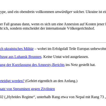
 Hype, und ein obendrein vollkommen
unwürdiger
solcher. Ukraine ist e
er Fall geanau dann, wenn es sich um eine Annexion auf Kosten jener h
ht ich, sondern entscheidet der internationale Völkergerichtshof.
 ukrainisches Militär
–
wobei im Erfolgsfall Teile Europas unbewoh
m Abzug aus Luhansk Brunnen
. Keine Untat wird ausgelassen.
ung der Kurzfassung des Amnesty-Berichts
ins Netz gestellt hat.
rteidigt werden?
(Gehört eigentlich an den Anfang.)
satz von Streuminen gegen Zivilisten
92 („Hybrides Regime“, unterhalb Rang etwa von Nepal mit Rang 73 „