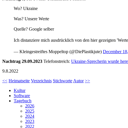
Wo? Ukraine
Was? Unsere Werte
Quelle? Google selber
Ich distanziere mich ausdrücklich von den hier gezeigten 'Werten'
— Kleingestreiftes Moppeltop (@DiePlastikjute)
December 18
Nachtrag 29.09.2023
Telefonstreich:
Ukraine-Sprecherin wurde here
9.8.2022
<<
Heimatseite
Verzeichnis
Stichworte
Autor
>>
Kultur
Software
Tagebuch
2026
2025
2024
2023
2022