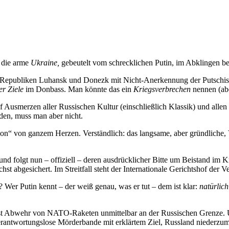
m die arme
Ukraine,
gebeutelt vom schrecklichen Putin, im Abklingen be
Republiken Luhansk und Donezk mit Nicht-Anerkennung der Putschiste
er Ziele
im Donbass. Man könnte das ein
Kriegsverbrechen
nennen (abe
 auf Ausmerzen aller Russischen Kultur (einschließlich Klassik) und all
en, muss man aber nicht.
n“ von ganzem Herzen. Verständlich: das langsame, aber gründliche, Vor
und folgt nun – offiziell – deren ausdrücklicher Bitte um Beistand im K
hst abgesichert. Im Streitfall steht der Internationale Gerichtshof der 
n? Wer Putin kennt – der weiß genau, was er tut – dem ist klar:
natürlich
 – ist Abwehr von NATO-Raketen
unmittelbar an der Russischen Grenze.
U
antwortungslose Mörderbande mit erklärtem Ziel, Russland niederzumach