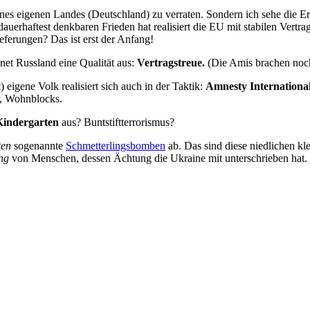
ines eigenen Landes (Deutschland) zu verraten. Sondern ich sehe die Er
uerhaftest denkbaren Frieden hat realisiert die EU mit stabilen Vert
erungen? Das ist erst der Anfang!
net Russland eine Qualität aus:
Vertragstreue.
(Die Amis brachen noch
eigene Volk realisiert sich auch in der Taktik:
Amnesty Internationa
r, Wohnblocks.
Kindergarten
aus? Buntstiftterrorismus?
ten
sogenannte
Schmetterlingsbomben
ab. Das sind diese niedlichen kle
ng
von Menschen, dessen Ächtung die Ukraine mit unterschrieben hat. We