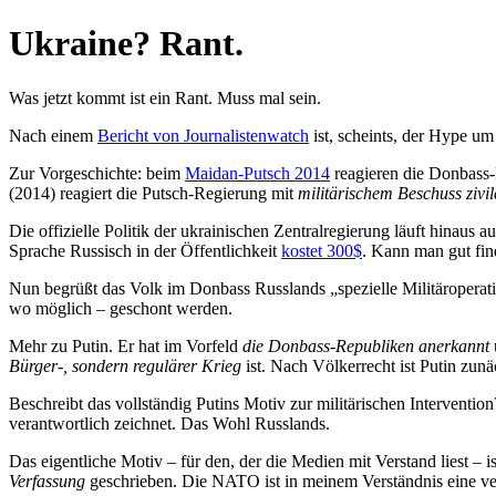
Ukraine? Rant.
Was jetzt kommt ist ein Rant. Muss mal sein.
Nach einem
Bericht von Journalistenwatch
ist, scheints, der Hype u
Zur Vorgeschichte: beim
Maidan-Putsch 2014
reagieren die Donbass-
(2014) reagiert die Putsch-Regierung mit
militärischem Beschuss zivil
Die offizielle Politik der ukrainischen Zentralregierung läuft hinaus
Sprache Russisch in der Öffentlichkeit
kostet 300$
.
Kann man gut find
Nun begrüßt das Volk im Donbass Russlands „spezielle Militäroperatio
wo möglich – geschont werden.
Mehr zu Putin. Er hat im Vorfeld
die Donbass-Republiken anerkannt
Bürger-, sondern regulärer Krieg
ist. Nach Völkerrecht ist Putin zunäc
Beschreibt das vollständig Putins Motiv zur militärischen Interventio
verantwortlich zeichnet.
Das Wohl Russlands.
Das eigentliche Motiv – für den, der die Medien mit Verstand liest
Verfassung
geschrieben. Die NATO ist in meinem Verständnis eine ver