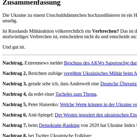
Zusammenfassung
Die Ukraine zu einem Unschuldslämmchen hochzustilisieren ist ein
unselig.
Ist Russlands Militäraktion völkerrechtlich ein
Verbrechen?
Das ist d
strafwürdiges Verbrechen ist, entscheidest nicht du und entscheide nic
Und gut ist.
Nachtrag,
Extremnews meldet
Beschuss des AKWs Saporoschje durch
Nachtrag 2,
Berichten zufolge
vergiftete Ukrainisches Militär bei
Nachtrag 3,
gerade sehe ich, dass Anderwelt eine
Deutsche Übersetz
Nachtrag 4,
da redet einer
Tacheles zum Thema
.
Nachtrag 5,
Peter Haisenko:
Welche Werte können in der Ukraine ve
Nachtrag 6,
Anti-Spiegel:
Der Westen ignoriert den ukrainischen Ein
Nachtrag 7,
beim
Demokratie-Ranking
von 2020 hat Ukraine Index 
Nachtrag 8,
bei Twitter Ukrainische Folklore: