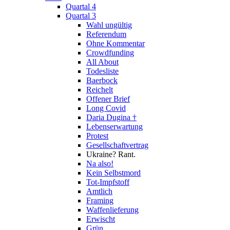
Quartal 4
Quartal 3
Wahl ungültig
Referendum
Ohne Kommentar
Crowdfunding
All About
Todesliste
Baerbock
Reichelt
Offener Brief
Long Covid
Daria Dugina †
Lebenserwartung
Protest
Gesellschaftvertrag
Ukraine? Rant.
Na also!
Kein Selbstmord
Tot-Impfstoff
Amtlich
Framing
Waffenlieferung
Erwischt
Grün