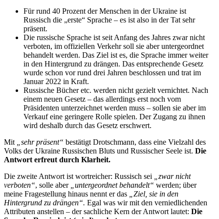
Für rund 40 Prozent der Menschen in der Ukraine ist
Russisch die „erste“ Sprache – es ist also in der Tat sehr
präsent.
Die russische Sprache ist seit Anfang des Jahres zwar nicht
verboten, im offiziellen Verkehr soll sie aber untergeordnet
behandelt werden. Das Ziel ist es, die Sprache immer weiter
in den Hintergrund zu drängen. Das entsprechende Gesetz
wurde schon vor rund drei Jahren beschlossen und trat im
Januar 2022 in Kraft.
Russische Bücher etc. werden nicht gezielt vernichtet. Nach
einem neuen Gesetz – das allerdings erst noch vom
Präsidenten unterzeichnet werden muss – sollen sie aber im
Verkauf eine geringere Rolle spielen. Der Zugang zu ihnen
wird deshalb durch das Gesetz erschwert.
Mit
„sehr präsent“
bestätigt Drotschmann, dass eine Vielzahl des
Volks der Ukraine
Russischen Bluts und Russischer Seele ist.
Die
Antwort erfreut durch Klarheit.
Die zweite Antwort ist wortreicher: Russisch sei
„zwar nicht
verboten“
, solle aber
„untergeordnet behandelt“
werden; über
meine Fragestellung hinaus nennt er das
„Ziel, sie in den
Hintergrund zu drängen“.
Egal was wir mit den verniedlichenden
Attributen anstellen – der sachliche Kern der Antwort lautet:
Die