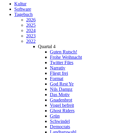
Kultur
Software
Tagebuch
2026
2025
2024
2023
2022
Quartal 4
Guten Rutsch!
Frohe Weihnacht
Twitter Files
Narrativ
Fliegt frei
Format
God Rest Ye
Nils Dampz
Das Motiv
Gnadenbrot
Vogel befreit
Ghost Riders
Grün
Schwindel
Democrats
Landtagswahl