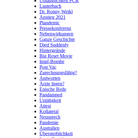
Untauglichkeit PCR
Lauterbach
Dr. Ronny Weikl
Anstieg 2021
Plandemic
Pressekonferenz
Nebenwirkungen
Ganze Geschichte
Died Suddenly
Hintergründe
Big Reset Movie
Impf-Bombe
Post Vac
Zurechnungsfähig?
Antworten
Ärzte lügen?
Epische Rede
Pandamned
Untätigkeit
Attest
Kollateral
Neusprech
Pandemie
Australien
Übersterblichkeit