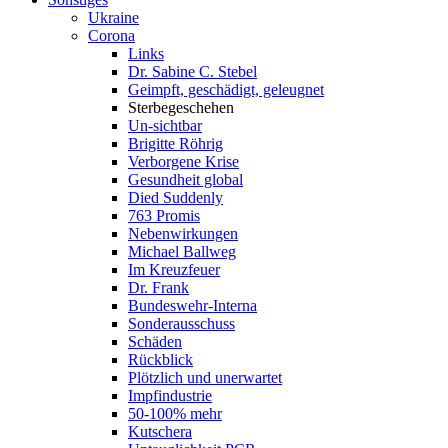
Ukraine
Corona
Links
Dr. Sabine C. Stebel
Geimpft, geschädigt, geleugnet
Sterbegeschehen
Un-sichtbar
Brigitte Röhrig
Verborgene Krise
Gesundheit global
Died Suddenly
763 Promis
Nebenwirkungen
Michael Ballweg
Im Kreuzfeuer
Dr. Frank
Bundeswehr-Interna
Sonderausschuss
Schäden
Rückblick
Plötzlich und unerwartet
Impfindustrie
50-100% mehr
Kutschera