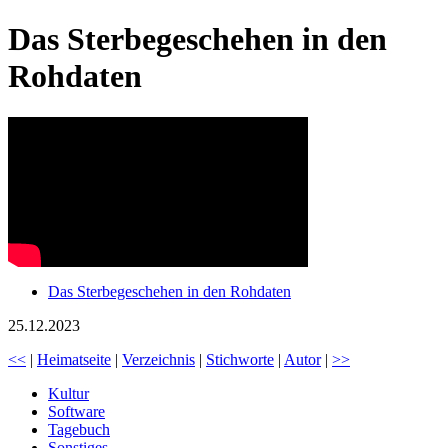
Das Sterbegeschehen in den
Rohdaten
Das Sterbegeschehen in den Rohdaten
25.12.2023
<<
|
Heimatseite
|
Verzeichnis
|
Stichworte
|
Autor
|
>>
Kultur
Software
Tagebuch
Sonstiges