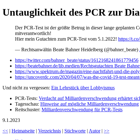
Untauglichkeit des PCR zur Di
Der PCR-Test ist der größte Betrug in dieser lange geplanten C
mitverantwortlich!
Hier mein Gutachten zum PCR-Test vom 5.1.2022!
https://t
— Rechtsanwältin Beate Bahner Heidelberg (@bahner_beate)
https://twitter.com/bahner_beate/status/1612168241861779456
https://beatebahner.de/lib.medien/Rechtsgutachten Beate Bahne
https://www.spektrum.de/magazin/eine-nachtfahrt-und-die-pol
https://uncoverdc.com/2020/04/07/was-the-covid-19-test-meant-t
Und nicht zu vergessen:
Ein Lehrstück über Lobbyismus
PCR-Tests:
Verdacht auf Milliardenverschwendung erhärtet sic
Tagesschau:
Hinweise auf mögliche Milliardenverschwendung
Reitschuster:
Milliardenverschwendung für PCR-Tests
9.1.2023
<<
|
Heimatseite
|
Verzeichnis
|
Stichworte
|
Autor
|
>>