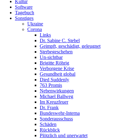
Kultur
Software
Tagebuch
Sonstiges
Ukraine
Corona
Links
Dr. Sabine C. Stebel
Geimpft, geschädigt, geleugnet
Sterbegeschehen
Un-sichtbar
Brigitte Röhrig
Verborgene Krise
Gesundheit global
Died Suddenly
763 Promis
Nebenwirkungen
Michael Ballweg
Im Kreuzfeuer
Dr. Frank
Bundeswehr-Interna
Sonderausschuss
Schäden
Rückblick
Plötzlich und unerwartet