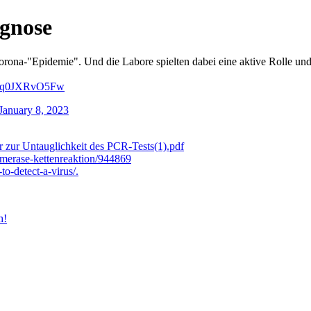
agnose
orona-"Epidemie". Und die Labore spielten dabei eine aktive Rolle und 
.co/q0JXRvO5Fw
January 8, 2023
r zur Untauglichkeit des PCR-Tests(1).pdf
ymerase-kettenreaktion/944869
o-detect-a-virus/.
h!