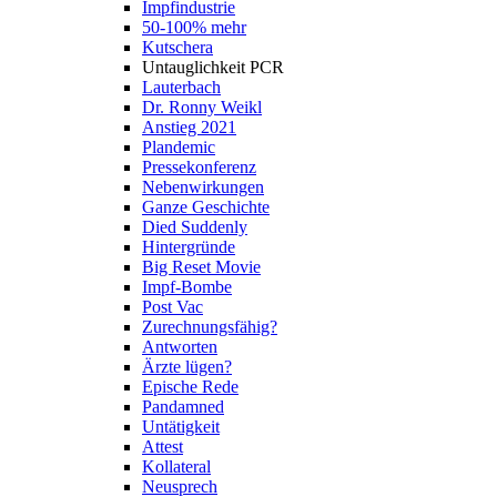
Impfindustrie
50-100% mehr
Kutschera
Untauglichkeit PCR
Lauterbach
Dr. Ronny Weikl
Anstieg 2021
Plandemic
Pressekonferenz
Nebenwirkungen
Ganze Geschichte
Died Suddenly
Hintergründe
Big Reset Movie
Impf-Bombe
Post Vac
Zurechnungsfähig?
Antworten
Ärzte lügen?
Epische Rede
Pandamned
Untätigkeit
Attest
Kollateral
Neusprech