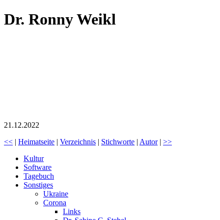
Dr. Ronny Weikl
21.12.2022
<<
|
Heimatseite
|
Verzeichnis
|
Stichworte
|
Autor
|
>>
Kultur
Software
Tagebuch
Sonstiges
Ukraine
Corona
Links