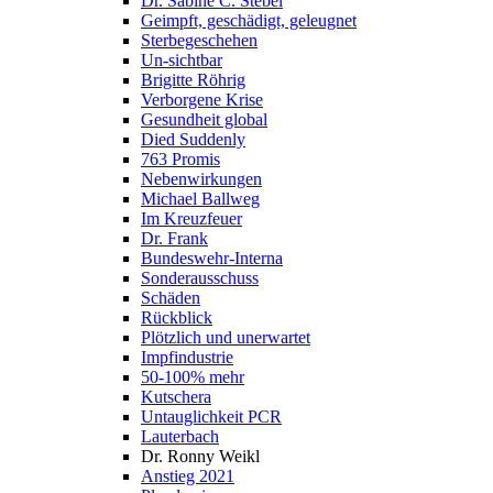
Dr. Sabine C. Stebel
Geimpft, geschädigt, geleugnet
Sterbegeschehen
Un-sichtbar
Brigitte Röhrig
Verborgene Krise
Gesundheit global
Died Suddenly
763 Promis
Nebenwirkungen
Michael Ballweg
Im Kreuzfeuer
Dr. Frank
Bundeswehr-Interna
Sonderausschuss
Schäden
Rückblick
Plötzlich und unerwartet
Impfindustrie
50-100% mehr
Kutschera
Untauglichkeit PCR
Lauterbach
Dr. Ronny Weikl
Anstieg 2021