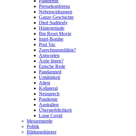
Plandemic
Pressekonferenz
Nebenwirkungen
Ganze Geschichte
Died Suddenly
Hintergründe
Big Reset Movie
Impf-Bombe
Post Vac
Zurechnungsfähig?
Antworten
Ärzte lügen?
Epische Rede
Pandamned
Untätigkeit
Attest
Kollateral
Neusprech
Pandemie
Australien
Übersterblichkeit
Long Covid
Messermorde
Politik
Bildungsbürger