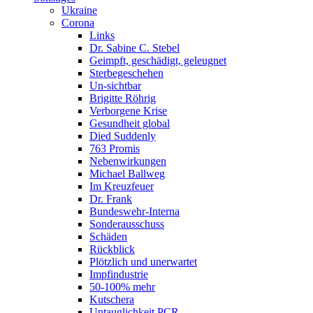
Ukraine
Corona
Links
Dr. Sabine C. Stebel
Geimpft, geschädigt, geleugnet
Sterbegeschehen
Un-sichtbar
Brigitte Röhrig
Verborgene Krise
Gesundheit global
Died Suddenly
763 Promis
Nebenwirkungen
Michael Ballweg
Im Kreuzfeuer
Dr. Frank
Bundeswehr-Interna
Sonderausschuss
Schäden
Rückblick
Plötzlich und unerwartet
Impfindustrie
50-100% mehr
Kutschera
Untauglichkeit PCR