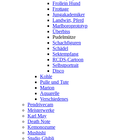
Frollein Hund
Frottage
Jungakademiker
Landwirt, Pferd
Marlboroprototyp
Überbiss
Pudelmütze
Schachfiguren
Schädel
Sektempfang
RCDS-Cartoon
Selbstportrait
Disco
Kohle
Pulle und Tute
Marion
Aquarelle
Verschiedenes
Pendrivecam
Meisterwerke
Karl May
Death Note
Kemonozume
Mushishi
Studio Ghibli