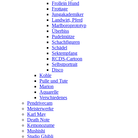
Frollein Hund
Frottage
Jungakademiker
Landwirt, Pferd
Marlboroprototyp
Überbiss
Pudelmütze
Schachfiguren
Schädel
Sektempfang
RCDS-Cartoon
Selbstportrait
Disco
Kohle
Pulle und Tute
Marion
Aquarelle
Verschiedenes
Pendrivecam
Meisterwerke
Karl May
Death Note
Kemonozume
Mushishi
Studio Ghibli