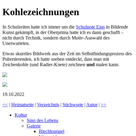
Kohlezeichnungen
In Schulzeiten hatte ich immer um die
Schulnote Eins
in Bildende
Kunst gekämpft, in der Oberprima hatte ich es dann geschafft –
nicht durch Technik, sondern durch Motiv-Auswahl des
Unerwarteten.
Etwas skurriles Bildwerk aus der Zeit im Selbst­fin­dungs­pro­zess des
Pubertierenden. ich hatte soeben entdeckt, dass man mit
Zeichenkohle (und Radier-Knete) zeichnen
und
malen kann.
19.10.2022
<<
|
Heimatseite
|
Verzeichnis
|
Stichworte
|
Autor
|
>>
Kultur
Sinn des Lebens
Galerie
Blechkumpel