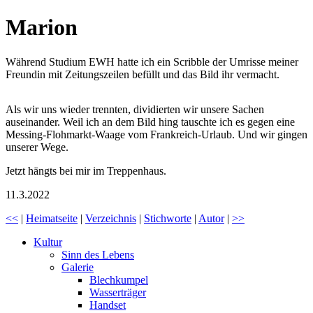
Marion
Während Studium EWH hatte ich ein Scribble der Umrisse meiner
Freundin mit Zeitungszeilen befüllt und das Bild ihr vermacht.
Als wir uns wieder trennten, dividierten wir unsere Sachen
auseinander. Weil ich an dem Bild hing tauschte ich es gegen eine
Messing-Flohmarkt-Waage vom Frankreich-Urlaub. Und wir gingen
unserer Wege.
Jetzt hängts bei mir im Treppenhaus.
11.3.2022
<<
|
Heimatseite
|
Verzeichnis
|
Stichworte
|
Autor
|
>>
Kultur
Sinn des Lebens
Galerie
Blechkumpel
Wasserträger
Handset