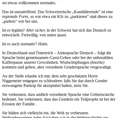
sei etwas vollkommen normales.
Das ist unzutreffend. Das Schweizerische „Kandidierende“ ist eine
regionale Form,
so wie etwa ein Kfz zu „parkieren“ statt dieses zu
„parken“ wie bei uns.
Ist es legitim?
Aber sicher,
in der Schweiz hat sich das Deutsch so
entwickelt. Freiwillig, von unten quasi.
Ist es auch normativ?
Hubs.
In Deutschland und Österreich – Amtssprache Deutsch – folgt die
Sprache beim gemeinsamen Gassi-Gehen oder bei der unbezahlten
Kaffeepause unserer Gewohnheit. Wortschöpfungen
(knorke)
kommen und gehen, aber verordnete Gendersprache vergewaltigt.
An der Stelle erlaube ich mir, dem sehr geschätzten Herrn
Niggemeier entgegen zu schleudern: falls Sie das durch Gender
erzwungene Partizip für akzeptabel halten, irren Sie.
Sie verkennen, dass amtlich verordnete Sprache eine Gehirnwäsche
bedeutet. Sie verkennen, dass das Gendern ein Teilprojekt ist bei der
Erosion der Familie.
Sie bilden sich vielleicht ein, die Welt zu verbessern.
Weltverbessereien jeder Art haben wir in der Weltgeschichte zur