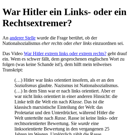
War Hitler ein Links- oder ein
Rechtsextremer?
An
anderer Stelle
wurde die Frage berührt, ob der
Nationalsozialismus
eher rechts
oder
eher links
einzuordnen sei.
Das Video
War Hitler extrem links oder extrem rechts?
geht drauf
ein. Wem es schwer fällt, dem gesprochenen englischen Wort zu
folgen (was keine Schande ist!), dem hilft mein teilweises
Transkript:
(…) Hitler war links orientiert insofern, als er an den
Sozialismus
glaubte. Nazismus ist Nationalsozialismus.
(…) In dem Sinn war er nach links orientiert. Aber er
war nicht links orientiert in einer anderen Hinsicht: die
Linke teilt die Welt ein nach
Klasse.
Das ist die
klassisch marxistische Einteilung der Welt: das
Proletariat und den Unterdrücker, während Hitler die
Welt unterteilte nach
Rasse.
Rasse ist keine links- oder
rechtsorientierter Bewertung. Sie
wurde
eine
linksorientierte Bewertung in den vergangenen 25
Jahren im Westen. Urplötzlich zählt die Rasse