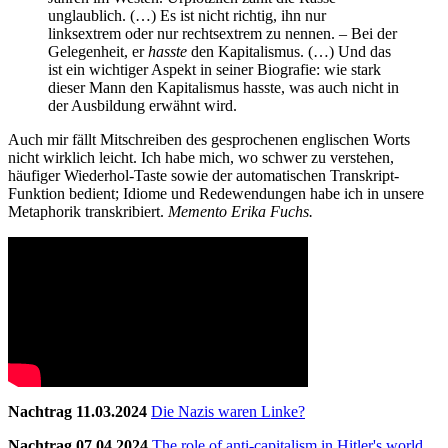
unglaublich. (…) Es ist nicht richtig, ihn nur
linksextrem oder nur rechtsextrem zu nennen. – Bei der
Gelegenheit, er
hasste
den Kapitalismus. (…) Und das
ist ein wichtiger Aspekt in seiner Biografie: wie stark
dieser Mann den Kapitalismus hasste, was auch nicht in
der Ausbildung erwähnt wird.
Auch mir fällt Mitschreiben des gesprochenen englischen Worts
nicht wirklich leicht. Ich habe mich, wo schwer zu verstehen,
häufiger Wiederhol-Taste sowie der automatischen Transkript-
Funktion bedient; Idiome und Redewendungen habe ich in unsere
Metaphorik transkribiert.
Memento Erika Fuchs.
Nachtrag 11.03.2024
Die Nazis waren Linke?
Nachtrag 07.04.2024
The role of anti-capitalism in Hitler's world