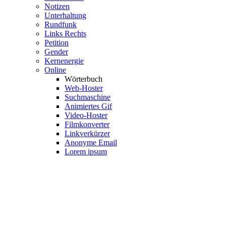
Notizen
Unterhaltung
Rundfunk
Links Rechts
Petition
Gender
Kernenergie
Online
Wörterbuch
Web-Hoster
Suchmaschine
Animiertes Gif
Video-Hoster
Filmkonverter
Linkverkürzer
Anonyme Email
Lorem ipsum