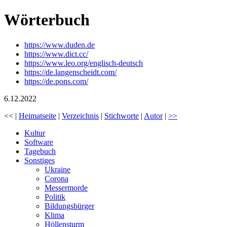
Wörterbuch
https://www.duden.de
https://www.dict.cc/
https://www.leo.org/englisch-deutsch
https://de.langenscheidt.com/
https://de.pons.com/
6.12.2022
<< |
Heimatseite
|
Verzeichnis
|
Stichworte
|
Autor
|
>>
Kultur
Software
Tagebuch
Sonstiges
Ukraine
Corona
Messermorde
Politik
Bildungsbürger
Klima
Höllensturm