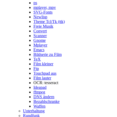
ps
mplayer, mpv
SVG-Fonts
Newlisp
Theme Tcl/Tk (ttk)
Freie Musik
Convert
Scanner
Gnome
Mplayer
Emacs
Bildserie zu Film
TeX
Film kleiner
Ftp
Touchpad aus
Film lauter
OCR: tesseract
Ideapad
ffmpeg
DNS ändern
Bezahlschranke
Waffen
Unterhaltung
Rundfunk