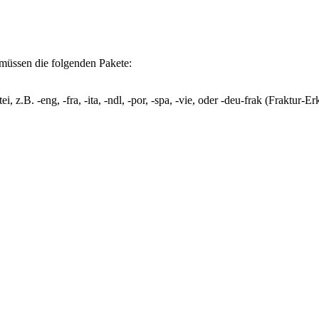
n müssen die folgenden Pakete:
, z.B. -eng, -fra, -ita, -ndl, -por, -spa, -vie, oder -deu-frak (Fraktur-E