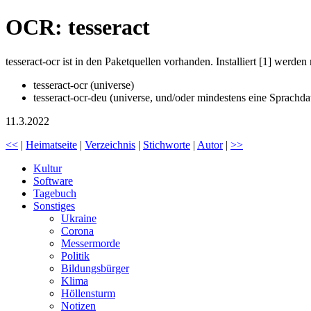
OCR: tesseract
tesseract-ocr ist in den Paketquellen vorhanden. Installiert [1] werde
tesseract-ocr (universe)
tesseract-ocr-deu (universe, und/oder mindestens eine Sprachdatei
11.3.2022
<<
|
Heimatseite
|
Verzeichnis
|
Stichworte
|
Autor
|
>>
Kultur
Software
Tagebuch
Sonstiges
Ukraine
Corona
Messermorde
Politik
Bildungsbürger
Klima
Höllensturm
Notizen